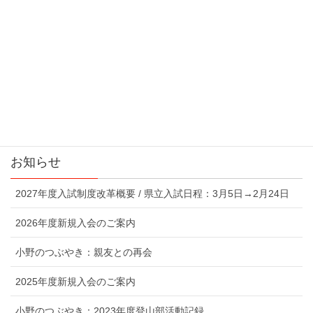
メディア情報
CRT栃木放送 ”鈴木智の栃木の元気”
2017年6月5日 小野貴史出演回
上記バナーより視聴できます
お知らせ
2027年度入試制度改革概要 / 県立入試日程：3月5日→2月24日
2026年度新規入会のご案内
小野のつぶやき：親友との再会
2025年度新規入会のご案内
小野のつぶやき：2023年度登山部活動記録